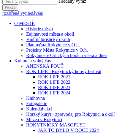
Hledaný výraz
Hledat
rozšířené vyhledávání
O MĚSTĚ
Historie města
Zajímavosti města a okolí
Vnitřní turistický okruh
Plán města Rokytnice v O.h.
Projekty Města Rokytnice v O.h.
Rokytnice v Orlických horách včera a dnes
Kultura a volný čas
ANENSKÁ POUŤ
ROK LIFE - Rokytnický lidový festival
ROK LIFE 2021
ROK LIFE 2022
ROK LIFE 2023
ROK LIFE 2024
Knihovna
Fotogalerie
Kalendář akcí
Horský kurýr - zpravodaj pro Rokytnici a okolí
Muzea v Rokytnici
ROKYTNICKÝ MASOPUST
JAK TO BYLO V ROCE 2024