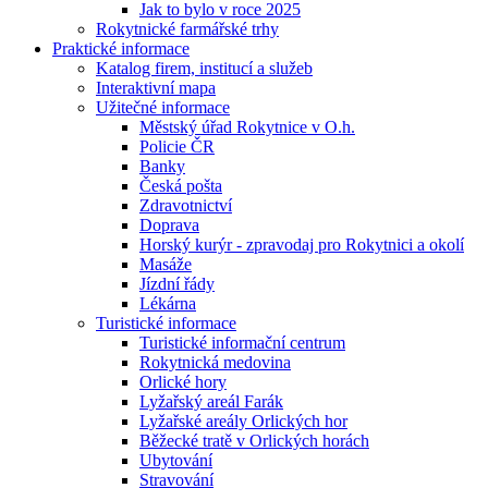
Jak to bylo v roce 2025
Rokytnické farmářské trhy
Praktické informace
Katalog firem, institucí a služeb
Interaktivní mapa
Užitečné informace
Městský úřad Rokytnice v O.h.
Policie ČR
Banky
Česká pošta
Zdravotnictví
Doprava
Horský kurýr - zpravodaj pro Rokytnici a okolí
Masáže
Jízdní řády
Lékárna
Turistické informace
Turistické informační centrum
Rokytnická medovina
Orlické hory
Lyžařský areál Farák
Lyžařské areály Orlických hor
Běžecké tratě v Orlických horách
Ubytování
Stravování