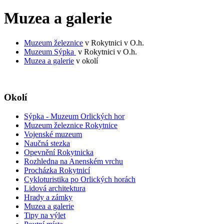
Muzea a galerie
Muzeum železnice
v Rokytnici v O.h.
Muzeum Sýpka
v Rokytnici v O.h.
Muzea a galerie
v okolí
Okolí
Sýpka - Muzeum Orlických hor
Muzeum železnice Rokytnice
Vojenské muzeum
Naučná stezka
Opevnění Rokytnicka
Rozhledna na Anenském vrchu
Procházka Rokytnicí
Cykloturistika po Orlických horách
Lidová architektura
Hrady a zámky
Muzea a galerie
Tipy na výlet