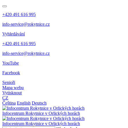
+420 491 616 995
info-service@rokytnice.cz
Vyhledávání
+420 491 616 995
info-service@rokytnice.cz
YouTube
Facebook
Senioři
Mapa webu
Vytisknout
CZ
Čeština
English
Deutsch
Infocentrum
Rokytnice v Orlických horách
Infocentrum
Rokytnice v Orlických horách