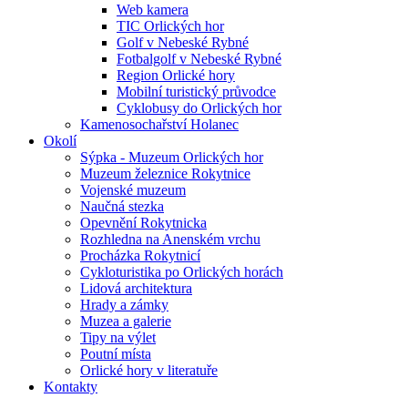
Web kamera
TIC Orlických hor
Golf v Nebeské Rybné
Fotbalgolf v Nebeské Rybné
Region Orlické hory
Mobilní turistický průvodce
Cyklobusy do Orlických hor
Kamenosochařství Holanec
Okolí
Sýpka - Muzeum Orlických hor
Muzeum železnice Rokytnice
Vojenské muzeum
Naučná stezka
Opevnění Rokytnicka
Rozhledna na Anenském vrchu
Procházka Rokytnicí
Cykloturistika po Orlických horách
Lidová architektura
Hrady a zámky
Muzea a galerie
Tipy na výlet
Poutní místa
Orlické hory v literatuře
Kontakty