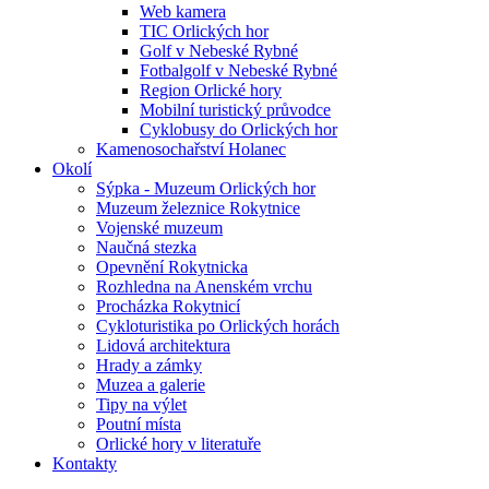
Web kamera
TIC Orlických hor
Golf v Nebeské Rybné
Fotbalgolf v Nebeské Rybné
Region Orlické hory
Mobilní turistický průvodce
Cyklobusy do Orlických hor
Kamenosochařství Holanec
Okolí
Sýpka - Muzeum Orlických hor
Muzeum železnice Rokytnice
Vojenské muzeum
Naučná stezka
Opevnění Rokytnicka
Rozhledna na Anenském vrchu
Procházka Rokytnicí
Cykloturistika po Orlických horách
Lidová architektura
Hrady a zámky
Muzea a galerie
Tipy na výlet
Poutní místa
Orlické hory v literatuře
Kontakty