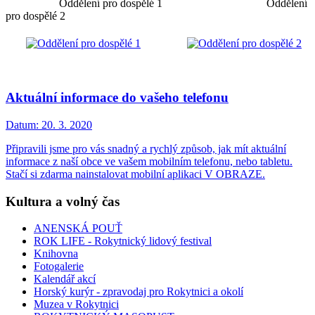
Oddělení pro dospělé 1 Oddělení
pro dospělé 2
Aktuální informace do vašeho telefonu
Datum:
20. 3. 2020
Připravili jsme pro vás snadný a rychlý způsob, jak mít aktuální
informace z naší obce ve vašem mobilním telefonu, nebo tabletu.
Stačí si zdarma nainstalovat mobilní aplikaci V OBRAZE.
Kultura a volný čas
ANENSKÁ POUŤ
ROK LIFE - Rokytnický lidový festival
Knihovna
Fotogalerie
Kalendář akcí
Horský kurýr - zpravodaj pro Rokytnici a okolí
Muzea v Rokytnici