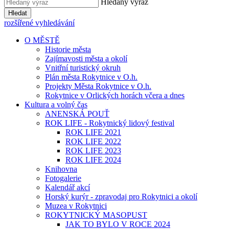
Hledaný výraz
Hledat
rozšířené vyhledávání
O MĚSTĚ
Historie města
Zajímavosti města a okolí
Vnitřní turistický okruh
Plán města Rokytnice v O.h.
Projekty Města Rokytnice v O.h.
Rokytnice v Orlických horách včera a dnes
Kultura a volný čas
ANENSKÁ POUŤ
ROK LIFE - Rokytnický lidový festival
ROK LIFE 2021
ROK LIFE 2022
ROK LIFE 2023
ROK LIFE 2024
Knihovna
Fotogalerie
Kalendář akcí
Horský kurýr - zpravodaj pro Rokytnici a okolí
Muzea v Rokytnici
ROKYTNICKÝ MASOPUST
JAK TO BYLO V ROCE 2024