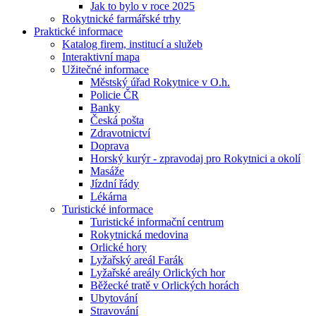
Jak to bylo v roce 2025
Rokytnické farmářské trhy
Praktické informace
Katalog firem, institucí a služeb
Interaktivní mapa
Užitečné informace
Městský úřad Rokytnice v O.h.
Policie ČR
Banky
Česká pošta
Zdravotnictví
Doprava
Horský kurýr - zpravodaj pro Rokytnici a okolí
Masáže
Jízdní řády
Lékárna
Turistické informace
Turistické informační centrum
Rokytnická medovina
Orlické hory
Lyžařský areál Farák
Lyžařské areály Orlických hor
Běžecké tratě v Orlických horách
Ubytování
Stravování