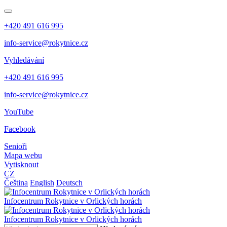
+420 491 616 995
info-service@rokytnice.cz
Vyhledávání
+420 491 616 995
info-service@rokytnice.cz
YouTube
Facebook
Senioři
Mapa webu
Vytisknout
CZ
Čeština
English
Deutsch
Infocentrum
Rokytnice v Orlických horách
Infocentrum
Rokytnice v Orlických horách