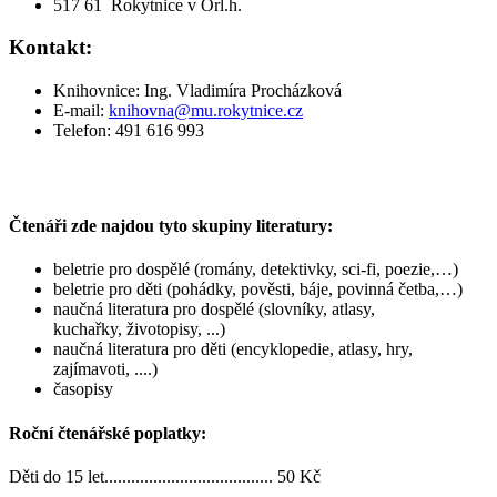
517 61 Rokytnice v Orl.h.
Kontakt:
Knihovnice: Ing. Vladimíra Procházková
E-mail:
knihovna@mu.rokytnice.cz
Telefon: 491 616 993
Čtenáři zde najdou tyto skupiny literatury:
beletrie pro dospělé (romány, detektivky, sci-fi, poezie,…)
beletrie pro děti (pohádky, pověsti, báje, povinná četba,…)
naučná literatura pro dospělé (slovníky, atlasy,
kuchařky, životopisy, ...)
naučná literatura pro děti (encyklopedie, atlasy, hry,
zajímavoti, ....)
časopisy
Roční čtenářské poplatky:
Děti do 15 let...................................... 50 Kč