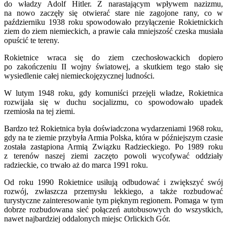
do władzy Adolf Hitler. Z narastającym wpływem nazizmu,
na nowo zaczęły się otwierać stare nie zagojone rany, co w
październiku 1938 roku spowodowało przyłączenie Rokietnickich
ziem do ziem niemieckich, a prawie cała mniejszość czeska musiała
opuścić te tereny.
Rokietnice wraca się do ziem czechosłowackich dopiero
po zakończeniu II wojny światowej, a skutkiem tego stało się
wysiedlenie całej niemieckojęzycznej ludności.
W lutym 1948 roku, gdy komuniści przejęli władze, Rokietnica
rozwijała się w duchu socjalizmu, co spowodowało upadek
rzemiosła na tej ziemi.
Bardzo też Rokietnica była doświadczona wydarzeniami 1968 roku,
gdy na te ziemie przybyła Armia Polska, która w późniejszym czasie
została zastąpiona Armią Związku Radzieckiego. Po 1989 roku
z terenów naszej ziemi zaczęto powoli wycofywać oddziały
radzieckie, co trwało aż do marca 1991 roku.
Od roku 1990 Rokietnice usiłują odbudować i zwiększyć swój
rozwój, zwłaszcza przemysłu lekkiego, a także rozbudować
turystyczne zainteresowanie tym pięknym regionem. Pomaga w tym
dobrze rozbudowana sieć połączeń autobusowych do wszystkich,
nawet najbardziej oddalonych miejsc Orlickich Gór.