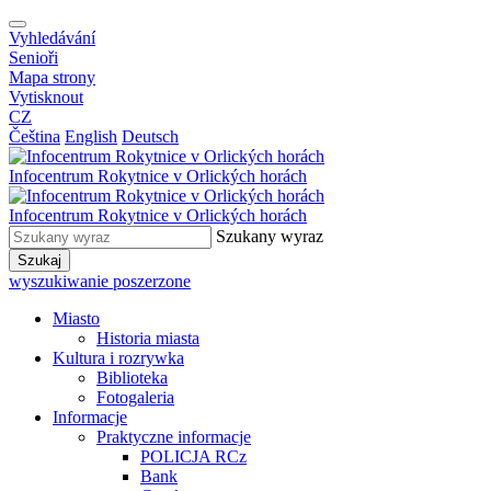
Vyhledávání
Senioři
Mapa strony
Vytisknout
CZ
Čeština
English
Deutsch
Infocentrum
Rokytnice v Orlických horách
Infocentrum
Rokytnice v Orlických horách
Szukany wyraz
Szukaj
wyszukiwanie poszerzone
Miasto
Historia miasta
Kultura i rozrywka
Biblioteka
Fotogaleria
Informacje
Praktyczne informacje
POLICJA RCz
Bank