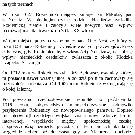
na tych terenach.
W roku 1627 Rokietnicki majątek kupuje Jan Mikulaš, pan
z Nostitz. W niedługim czasie rodzina Nostitzów zasiedliła
Rokietnicką ziemie i założyła wiele nowych osad. Wpływ
na rozwój majątku trwał aż do 30 lat XX wieku.
W tym miejscu potrzeba wspomnieć pana Otto Nostitze, który w
roku 1651 nadał Rokietnicy trzynaście ważnych przywilejów. Przez
cały czas, gdy Rokietnice były własnością Nostitzów, nasilał się
wpływ niemieckich osadników, zwłaszcza z okolic Kłodzka
i zagłębia Śląskiego.
Od 1712 roku w Rokietnicy żyli także żydowscy osadnicy, którzy
tu posiadali nawet własną ulicę, a do dziś po nich zachowały się
pozostałości cmentarza. Od 1906 roku Rokietnice wzbogacają się
o kolej żelazną.
Po powstaniu czechosłowackiej republiki w październiku
1918 roku, obywatelstwo niemieckojęzyczne odmówiło
przyłączenia Rokietnicy do nowopowstałego państwa. Dopiero
po interwencji czeskiego wojska uznano nowe władze. Po tej
interwencji współżycie między społecznością czeską,
a społecznością niemiecką pozostałą na tych terenach układa się
względnie dobrze, aż do czasu gdy w Niemczech dochodzi