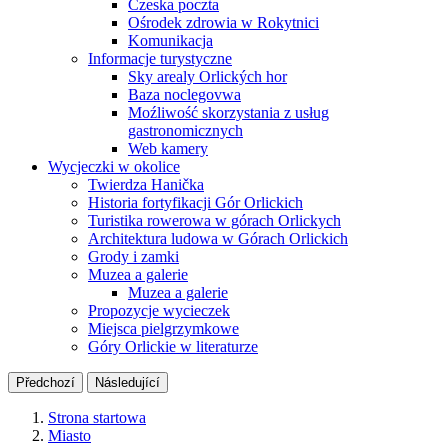
Czeska poczta
Ośrodek zdrowia w Rokytnici
Komunikacja
Informacje turystyczne
Sky arealy Orlických hor
Baza noclegovwa
Moźliwość skorzystania z usług
gastronomicznych
Web kamery
Wycjeczki w okolice
Twierdza Hanička
Historia fortyfikacji Gór Orlickich
Turistika rowerowa w górach Orlickych
Architektura ludowa w Górach Orlickich
Grody i zamki
Muzea a galerie
Muzea a galerie
Propozycje wycieczek
Miejsca pielgrzymkowe
Góry Orlickie w literaturze
Předchozí
Následující
Strona startowa
Miasto