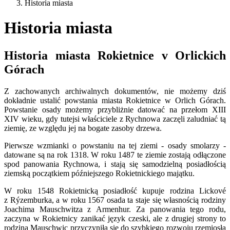
Historia miasta
Historia miasta
Historia miasta Rokietnice v Orlickich
Górach
Z zachowanych archiwalnych dokumentów, nie możemy dziś
dokładnie ustalić powstania miasta Rokietnice w Orlich Górach.
Powstanie osady możemy przybliżnie datować na przełom XIII
XIV wieku, gdy tutejsi właściciele z Rychnowa zaczęli zaludniać tą
ziemię, ze względu jej na bogate zasoby drzewa.
Pierwsze wzmianki o powstaniu na tej ziemi - osady smolarzy -
datowane są na rok 1318. W roku 1487 te ziemie zostają odłączone
spod panowania Rychnowa, i stają się samodzielną posiadłością
ziemską początkiem późniejszego Rokietnickiego majątku.
W roku 1548 Rokietnicką posiadłość kupuje rodzina Lickové
z Rýzemburka, a w roku 1567 osada ta staje się własnością rodziny
Joachima Mauschwitza z Armenhur. Za panowania tego rodu,
zaczyna w Rokietnicy zanikać język czeski, ale z drugiej strony to
rodzina Mauschwic przyczyniła się do szybkiego rozwoju rzemiosła