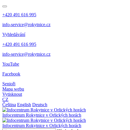
+420 491 616 995
info-service@rokytnice.cz
Vyhledávání
+420 491 616 995
info-service@rokytnice.cz
YouTube
Facebook
Senioři
Mapa webu
Vytisknout
CZ
Čeština
English
Deutsch
Infocentrum
Rokytnice v Orlických horách
Infocentrum
Rokytnice v Orlických horách