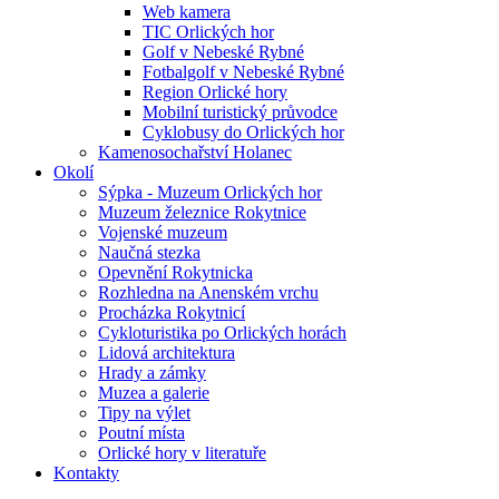
Web kamera
TIC Orlických hor
Golf v Nebeské Rybné
Fotbalgolf v Nebeské Rybné
Region Orlické hory
Mobilní turistický průvodce
Cyklobusy do Orlických hor
Kamenosochařství Holanec
Okolí
Sýpka - Muzeum Orlických hor
Muzeum železnice Rokytnice
Vojenské muzeum
Naučná stezka
Opevnění Rokytnicka
Rozhledna na Anenském vrchu
Procházka Rokytnicí
Cykloturistika po Orlických horách
Lidová architektura
Hrady a zámky
Muzea a galerie
Tipy na výlet
Poutní místa
Orlické hory v literatuře
Kontakty