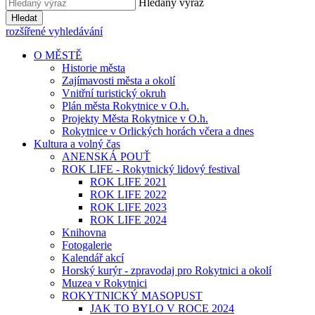
Hledaný výraz
Hledat
rozšířené vyhledávání
O MĚSTĚ
Historie města
Zajímavosti města a okolí
Vnitřní turistický okruh
Plán města Rokytnice v O.h.
Projekty Města Rokytnice v O.h.
Rokytnice v Orlických horách včera a dnes
Kultura a volný čas
ANENSKÁ POUŤ
ROK LIFE - Rokytnický lidový festival
ROK LIFE 2021
ROK LIFE 2022
ROK LIFE 2023
ROK LIFE 2024
Knihovna
Fotogalerie
Kalendář akcí
Horský kurýr - zpravodaj pro Rokytnici a okolí
Muzea v Rokytnici
ROKYTNICKÝ MASOPUST
JAK TO BYLO V ROCE 2024