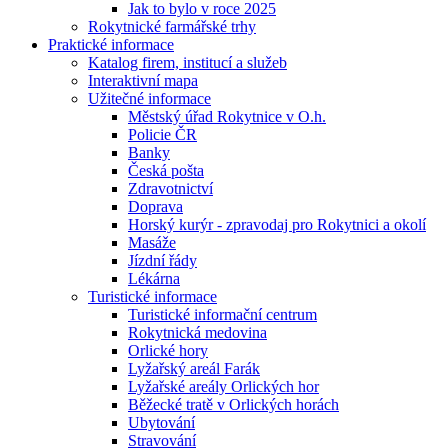
Jak to bylo v roce 2025
Rokytnické farmářské trhy
Praktické informace
Katalog firem, institucí a služeb
Interaktivní mapa
Užitečné informace
Městský úřad Rokytnice v O.h.
Policie ČR
Banky
Česká pošta
Zdravotnictví
Doprava
Horský kurýr - zpravodaj pro Rokytnici a okolí
Masáže
Jízdní řády
Lékárna
Turistické informace
Turistické informační centrum
Rokytnická medovina
Orlické hory
Lyžařský areál Farák
Lyžařské areály Orlických hor
Běžecké tratě v Orlických horách
Ubytování
Stravování