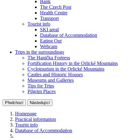
Bank
The Czech Post
Health Centre
Transport
Tourist info
SKI areal
Database of Accommodation
Eating Out
Webcam
Trips in the surroundings
The Hanička Fortress
Fortification History in the Orlické Mountains
Cyclotourism in the Orlické Mountains
Castles and Historic Houses
Museums and Galleries
Tips for Trips
Pilgrim Places
Předchozí
Následující
Homepage
Practical information
Tourist info
Database of Accommodation