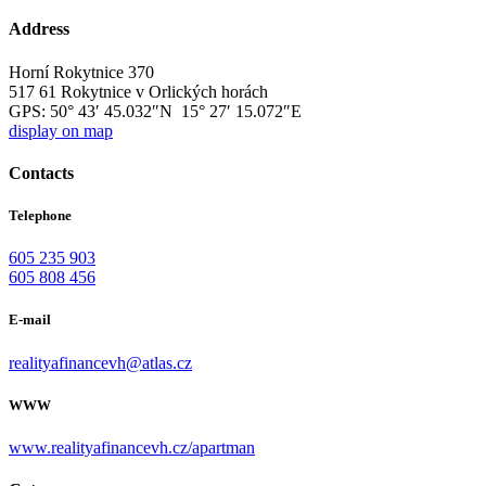
Address
Horní Rokytnice 370
517 61 Rokytnice v Orlických horách
GPS:
50° 43′ 45.032″N 15° 27′ 15.072″E
display on map
Contacts
Telephone
605 235 903
605 808 456
E-mail
realityafinancevh@atlas.cz
WWW
www.realityafinancevh.cz/apartman