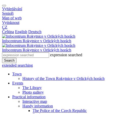
Vyhledávání
Senioři
Map of web
Vytisknout
CZ
Čeština
English
Deutsch
Infocentrum
Rokytnice v Orlických horách
Infocentrum
Rokytnice v Orlických horách
expression searched
Search
extended searching
Town
History of the Town Rokytnice v Orlických horách
Events
The Library
Photo gallery
Practical information
Interactive map
Handy information
The Police of the Czech Republic