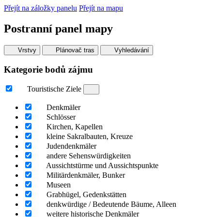
Přejít na záložky panelu
Přejít na mapu
Postranní panel mapy
Vrstvy
Plánovač tras
Vyhledávání
Kategorie bodů zájmu
Touristische Ziele
Denkmäler
Schlösser
Kirchen, Kapellen
kleine Sakralbauten, Kreuze
Judendenkmäler
andere Sehenswürdigkeiten
Aussichtstürme und Aussichtspunkte
Militärdenkmäler, Bunker
Museen
Grabhügel, Gedenkstätten
denkwürdige / Bedeutende Bäume, Alleen
weitere historische Denkmäler