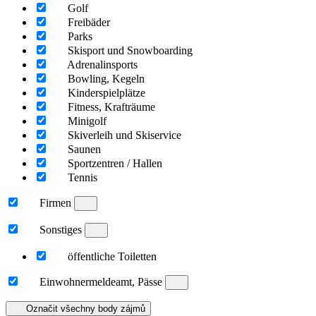
Golf
Freibäder
Parks
Skisport und Snowboarding
Adrenalinsports
Bowling, Kegeln
Kinderspielplätze
Fitness, Krafträume
Minigolf
Skiverleih und Skiservice
Saunen
Sportzentren / Hallen
Tennis
Firmen
Sonstiges
öffentliche Toiletten
Einwohnermeldeamt, Pässe
Označit všechny body zájmů