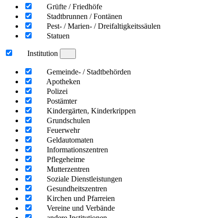
Grüfte / Friedhöfe
Stadtbrunnen / Fontänen
Pest- / Marien- / Dreifaltigkeitssäulen
Statuen
Institution
Gemeinde- / Stadtbehörden
Apotheken
Polizei
Postämter
Kindergärten, Kinderkrippen
Grundschulen
Feuerwehr
Geldautomaten
Informationszentren
Pflegeheime
Mutterzentren
Soziale Dienstleistungen
Gesundheitszentren
Kirchen und Pfarreien
Vereine und Verbände
andere Institutionen