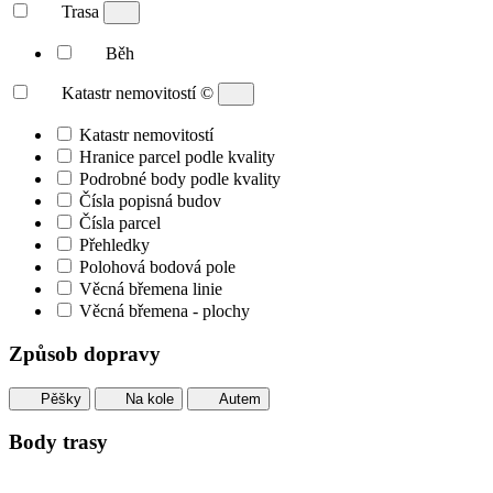
Trasa
Běh
Katastr nemovitostí
©
Katastr nemovitostí
Hranice parcel podle kvality
Podrobné body podle kvality
Čísla popisná budov
Čísla parcel
Přehledky
Polohová bodová pole
Věcná břemena linie
Věcná břemena - plochy
Způsob dopravy
Pěšky
Na kole
Autem
Body trasy